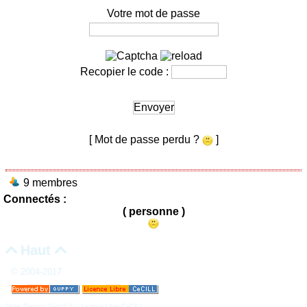
Votre mot de passe
Recopier le code :
Envoyer
[ Mot de passe perdu ?
]
9 membres
Connectés :
( personne )
Haut


© 2004-2017
Skins Papinou GuppY 5
Licence Libre CeCILL