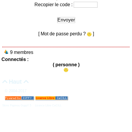
Recopier le code :
Envoyer
[ Mot de passe perdu ?
]
9 membres
Connectés :
( personne )
Haut


© 2004-2017
Skins Papinou GuppY 5
Licence Libre CeCILL