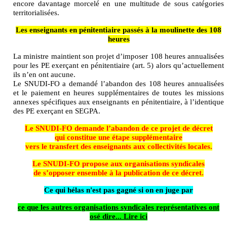
encore davantage morcelé en une multitude de sous catégories
territorialisées.
Les enseignants en pénitentiaire passés à la moulinette des 108
heures
La ministre maintient son projet d’imposer 108 heures annualisées
pour les PE exerçant en pénitentiaire (art. 5) alors qu’actuellement
ils n’en ont aucune.
Le SNUDI-FO a demandé l’abandon des 108 heures annualisées
et le paiement en heures supplémentaires de toutes les missions
annexes spécifiques aux enseignants en pénitentiaire, à l’identique
des PE exerçant en SEGPA.
Le SNUDI-FO demande l’abandon de ce projet de décret
qui constitue une étape supplémentaire
vers le transfert des enseignants aux collectivités locales.
Le SNUDI-FO propose aux organisations syndicales
de s’opposer ensemble à la publication de ce décret.
Ce qui hélas n'est pas gagné si on en juge par
ce que les autres organisations syndicales représentatives ont
osé dire... Lire ici