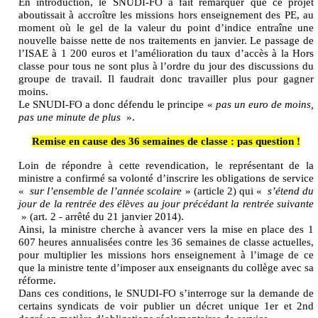
En introduction, le SNUDI-FO a fait remarquer que ce projet
aboutissait à accroître les missions hors enseignement des PE, au
moment où le gel de la valeur du point d’indice entraîne une
nouvelle baisse nette de nos traitements en janvier. Le passage de
l’ISAE à 1 200 euros et l’amélioration du taux d’accès à la Hors
classe pour tous ne sont plus à l’ordre du jour des discussions du
groupe de travail. Il faudrait donc travailler plus pour gagner
moins.
Le SNUDI-FO a donc défendu le principe «
pas un euro de moins,
pas une minute de plus
».
Remise en cause des 36 semaines de classe : pas question !
Loin de répondre à cette revendication, le représentant de la
ministre a confirmé sa volonté d’inscrire les obligations de service
«
sur l’ensemble de l’année scolaire
» (article 2) qui «
s’étend du
jour de la rentrée des élèves au jour précédant la rentrée suivante
» (art. 2 - arrêté du 21 janvier 2014).
Ainsi, la ministre cherche à avancer vers la mise en place des 1
607 heures annualisées contre les 36 semaines de classe actuelles,
pour multiplier les missions hors enseignement à l’image de ce
que la ministre tente d’imposer aux enseignants du collège avec sa
réforme.
Dans ces conditions, le SNUDI-FO s’interroge sur la demande de
certains syndicats de voir publier un décret unique 1er et 2nd