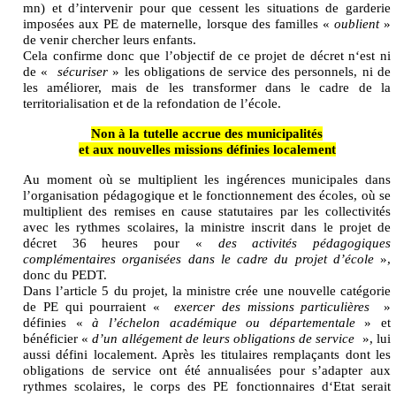
mn) et d’intervenir pour que cessent les situations de garderie
imposées aux PE de maternelle, lorsque des familles «
oublient
»
de venir chercher leurs enfants.
Cela confirme donc que l’objectif de ce projet de décret n‘est ni
de «
sécuriser
» les obligations de service des personnels, ni de
les améliorer, mais de les transformer dans le cadre de la
territorialisation et de la refondation de l’école.
Non à la tutelle accrue des municipalités
et aux nouvelles missions définies localement
Au moment où se multiplient les ingérences municipales dans
l’organisation pédagogique et le fonctionnement des écoles, où se
multiplient des remises en cause statutaires par les collectivités
avec les rythmes scolaires, la ministre inscrit dans le projet de
décret 36 heures pour «
des activités pédagogiques
complémentaires organisées dans le cadre du projet d’école
»,
donc du PEDT.
Dans l’article 5 du projet, la ministre crée une nouvelle catégorie
de PE qui pourraient «
exercer des missions particulières
»
définies «
à l’échelon académique ou départementale
» et
bénéficier «
d’un allégement de leurs obligations de service
», lui
aussi défini localement. Après les titulaires remplaçants dont les
obligations de service ont été annualisées pour s’adapter aux
rythmes scolaires, le corps des PE fonctionnaires d‘Etat serait