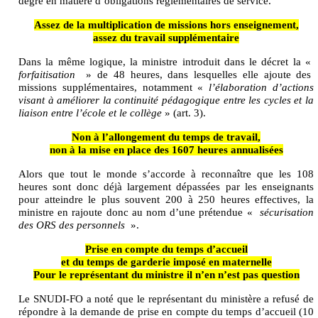
degré en matière d’obligations réglementaires de service.
Assez de la multiplication de missions hors enseignement,
assez du travail supplémentaire
Dans la même logique, la ministre introduit dans le décret la «
forfaitisation
» de 48 heures, dans lesquelles elle ajoute des
missions supplémentaires, notamment «
l’élaboration d’actions
visant à améliorer la continuité pédagogique entre les cycles et la
liaison entre l’école et le collège
» (art. 3).
Non à l’allongement du temps de travail,
non à la mise en place des 1607 heures annualisées
Alors que tout le monde s’accorde à reconnaître que les 108
heures sont donc déjà largement dépassées par les enseignants
pour atteindre le plus souvent 200 à 250 heures effectives, la
ministre en rajoute donc au nom d’une prétendue «
sécurisation
des ORS des personnels
».
Prise en compte du temps d’accueil
et du temps de garderie imposé en maternelle
Pour le représentant du ministre il n’en n’est pas question
Le SNUDI-FO a noté que le représentant du ministère a refusé de
répondre à la demande de prise en compte du temps d’accueil (10