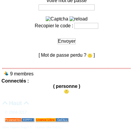
Votre mot de passe
Recopier le code :
Envoyer
[ Mot de passe perdu ?
]
9 membres
Connectés :
( personne )
Haut


© 2004-2017
Skins Papinou GuppY 5
Licence Libre CeCILL